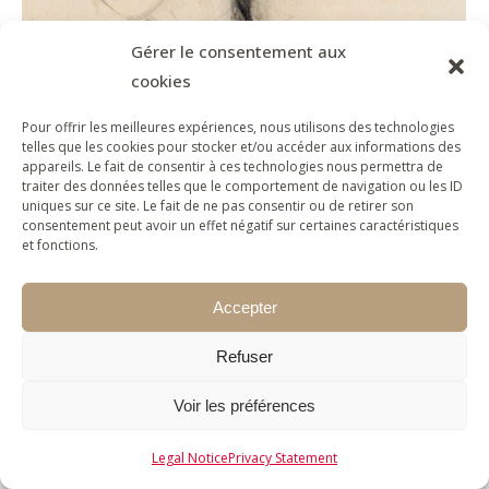
Gérer le consentement aux
Happy birthday Marie Laurencin
cookies
Project
By
louise.marie-barday
30 October 2023
Pour offrir les meilleures expériences, nous utilisons des technologies
telles que les cookies pour stocker et/ou accéder aux informations des
She is one of the few women artists of the
appareils. Le fait de consentir à ces technologies nous permettra de
Parisian avant-garde to have participated
traiter des données telles que le comportement de navigation ou les ID
uniques sur ce site. Le fait de ne pas consentir ou de retirer son
in…
consentement peut avoir un effet négatif sur certaines caractéristiques
et fonctions.
2026 © Fondation Foujita for all the works of Foujita -
Accepter
all rights reserved - Any reproduction is prohibited
without authorization
Refuser
Voir les préférences
Legal Notice
Privacy Statement