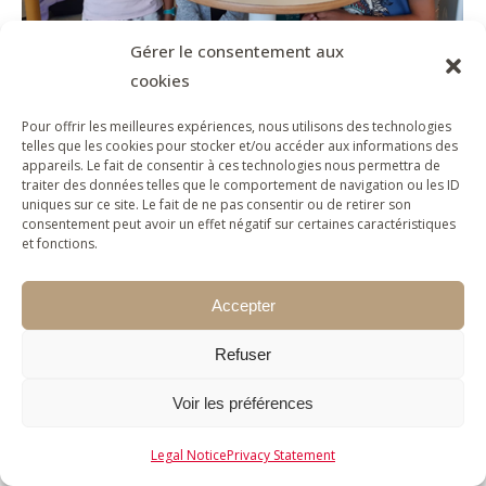
Gérer le consentement aux
cookies
“Sprouts of artists”
Pour offrir les meilleures expériences, nous utilisons des technologies
Project
By
louise.marie-barday
9 April 2026
telles que les cookies pour stocker et/ou accéder aux informations des
appareils. Le fait de consentir à ces technologies nous permettra de
At Sainte-Claire secondary school in
traiter des données telles que le comportement de navigation ou les ID
uniques sur ce site. Le fait de ne pas consentir ou de retirer son
Dieupentale, 74 students in grades 6
consentement peut avoir un effet négatif sur certaines caractéristiques
through 9 took part in a project that
et fonctions.
immerses them in a variety of practices…
Accepter
2026 © Fondation Foujita for all the works of Foujita -
Refuser
all rights reserved - Any reproduction is prohibited
without authorization
Voir les préférences
Legal Notice
Privacy Statement