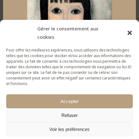
e
b
a
u
d
o
g
b
I
o
r
e
Gérer le consentement aux
cookies
n
k
a
Pour offrir les meilleures expériences, nous utilisons des technologies
m
telles que les cookies pour stocker et/ou accéder aux informations des
appareils. Le fait de consentir à ces technologies nous permettra de
traiter des données telles que le comportement de navigation ou les ID
uniques sur ce site. Le fait de ne pas consentir ou de retirer son
SUPPORT THE FOUNDATION
consentement peut avoir un effet négatif sur certaines caractéristiques
et fonctions.
To give tools of artistic expression to vulnerable
young people & families and help them (re)gain
Accepter
self-confidence.
Refuser
MAKE A DONATION
Voir les préférences