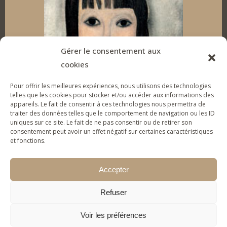
e
b
a
u
d
o
g
b
I
o
r
e
Gérer le consentement aux
cookies
n
k
a
Pour offrir les meilleures expériences, nous utilisons des technologies
m
telles que les cookies pour stocker et/ou accéder aux informations des
appareils. Le fait de consentir à ces technologies nous permettra de
traiter des données telles que le comportement de navigation ou les ID
uniques sur ce site. Le fait de ne pas consentir ou de retirer son
SUPPORT THE FOUNDATION
consentement peut avoir un effet négatif sur certaines caractéristiques
et fonctions.
To give tools of artistic expression to vulnerable
young people & families and help them (re)gain
Accepter
self-confidence.
Refuser
MAKE A DONATION
Voir les préférences