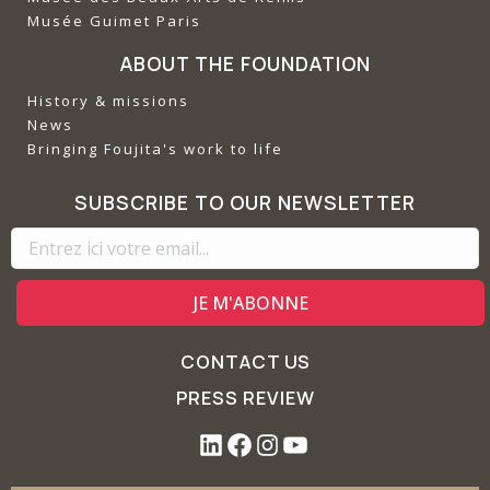
‍Musée Guimet Paris
ABOUT THE FOUNDATION
History & missions
News
Bringing Foujita's work to life
SUBSCRIBE TO OUR NEWSLETTER
CONTACT US
PRESS REVIEW
L
F
I
Y