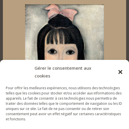
i
a
n
o
n
c
s
u
k
e
t
T
e
b
a
u
d
o
g
b
I
o
r
e
Gérer le consentement aux
cookies
n
k
a
Pour offrir les meilleures expériences, nous utilisons des technologies
m
telles que les cookies pour stocker et/ou accéder aux informations des
appareils. Le fait de consentir à ces technologies nous permettra de
traiter des données telles que le comportement de navigation ou les ID
uniques sur ce site. Le fait de ne pas consentir ou de retirer son
SUPPORT THE FOUNDATION
consentement peut avoir un effet négatif sur certaines caractéristiques
et fonctions.
To give tools of artistic expression to vulnerable