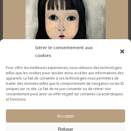
e
b
a
u
d
o
g
b
I
o
r
e
n
k
a
Gérer le consentement aux
cookies
m
Pour offrir les meilleures expériences, nous utilisons des technologies
telles que les cookies pour stocker et/ou accéder aux informations des
appareils. Le fait de consentir à ces technologies nous permettra de
SUPPORT THE FOUNDATION
traiter des données telles que le comportement de navigation ou les ID
uniques sur ce site. Le fait de ne pas consentir ou de retirer son
To give tools of artistic expression to vulnerable
consentement peut avoir un effet négatif sur certaines caractéristiques
young people & families and help them (re)gain
et fonctions.
self-confidence.
Accepter
MAKE A DONATION
Refuser