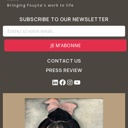
Bringing Foujita's work to life
SUBSCRIBE TO OUR NEWSLETTER
CONTACT US
PRESS REVIEW
L
F
I
Y
i
a
n
o
n
c
s
u
k
e
t
T