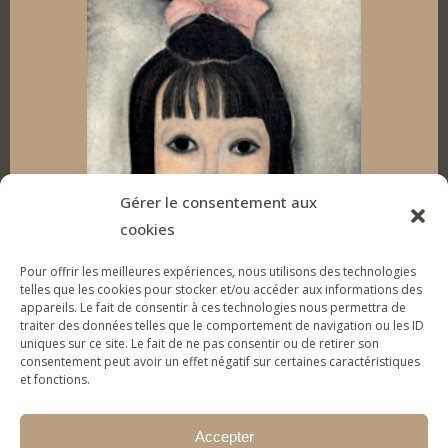
n
c
s
u
k
e
t
T
e
b
a
u
d
o
g
b
I
o
r
e
Gérer le consentement aux
cookies
n
k
a
Pour offrir les meilleures expériences, nous utilisons des technologies
m
telles que les cookies pour stocker et/ou accéder aux informations des
appareils. Le fait de consentir à ces technologies nous permettra de
traiter des données telles que le comportement de navigation ou les ID
uniques sur ce site. Le fait de ne pas consentir ou de retirer son
SUPPORT THE FOUNDATION
consentement peut avoir un effet négatif sur certaines caractéristiques
et fonctions.
To give tools of artistic expression to vulnerable
young people & families and help them (re)gain
Accepter
self-confidence.