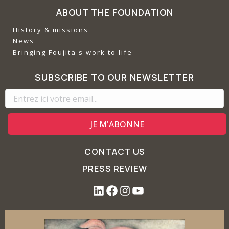
ABOUT THE FOUNDATION
History & missions
News
Bringing Foujita's work to life
SUBSCRIBE TO OUR NEWSLETTER
CONTACT US
PRESS REVIEW
L
F
I
Y
i
a
n
o