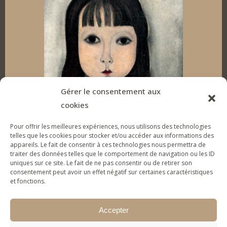
k
e
t
T
e
b
a
u
d
o
g
b
I
o
r
e
n
k
a
Gérer le consentement aux
cookies
m
Pour offrir les meilleures expériences, nous utilisons des technologies
telles que les cookies pour stocker et/ou accéder aux informations des
appareils. Le fait de consentir à ces technologies nous permettra de
SOUTENEZ LA FONDATION
traiter des données telles que le comportement de navigation ou les ID
uniques sur ce site. Le fait de ne pas consentir ou de retirer son
Pour donner des outils d’expression artistique à
consentement peut avoir un effet négatif sur certaines caractéristiques
des jeunes & familles fragilisés et les aider à
et fonctions.
(re)prendre confiance en eux.
Accepter
JE FAIS UN DON