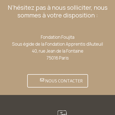
N’hésitez pas à nous solliciter, nous
sommes à votre disposition :
Fondation Foujita
Sous égide de la Fondation Apprentis d’Auteuil
40, rue Jean de la Fontaine
75016 Paris
NOUS CONTACTER