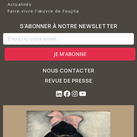
Actualités
Faire vivre l’œuvre de Foujita
S’ABONNER À NOTRE NEWSLETTER
NOUS CONTACTER
REVUE DE PRESSE
L
F
I
Y
i
a
n
o
n
c
s
u