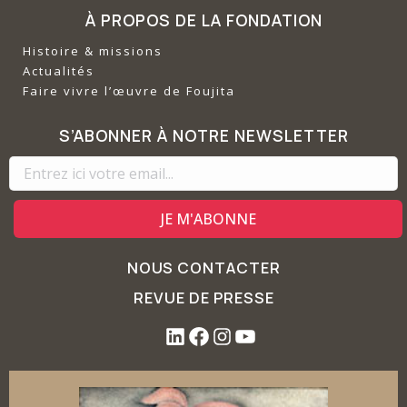
À PROPOS DE LA FONDATION
Histoire & missions
Actualités
Faire vivre l’œuvre de Foujita
S’ABONNER À NOTRE NEWSLETTER
NOUS CONTACTER
REVUE DE PRESSE
L
F
I
Y
i
a
n
o