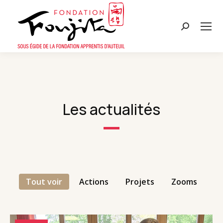
Recherche
:
Les actualités
Tout voir
Action
s
Projet
s
Zoom
s