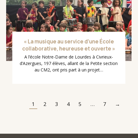
« La musique au service d’une École
collaborative, heureuse et ouverte »
A l’école Notre-Dame de Lourdes à Civrieux-
d’Azergues, 197 élèves, allant de la Petite section
au CM2, ont pris part à un projet…
1
2
3
4
5
…
7
→