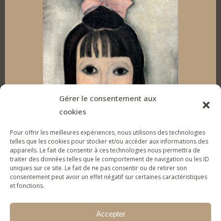
n
c
s
u
k
e
t
T
e
b
a
u
d
o
g
b
I
o
r
e
Gérer le consentement aux
cookies
n
k
a
Pour offrir les meilleures expériences, nous utilisons des technologies
m
telles que les cookies pour stocker et/ou accéder aux informations des
appareils. Le fait de consentir à ces technologies nous permettra de
traiter des données telles que le comportement de navigation ou les ID
uniques sur ce site. Le fait de ne pas consentir ou de retirer son
SOUTENEZ LA FONDATION
consentement peut avoir un effet négatif sur certaines caractéristiques
et fonctions.
Pour donner des outils d’expression artistique à
des jeunes & familles fragilisés et les aider à
Accepter
(re)prendre confiance en eux.