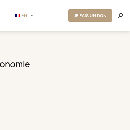
T
FR
JE FAIS UN DON
Rech
:
tronomie