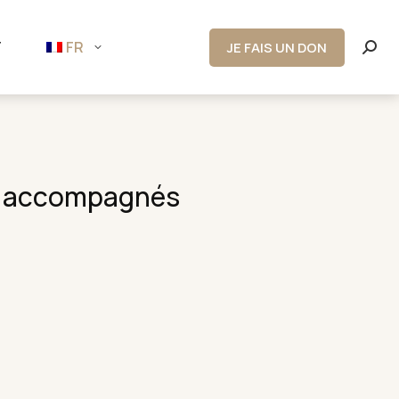
T
FR
JE FAIS UN DON
Rech
:
non accompagnés