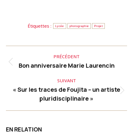
Étiquettes :
Lycée
photographie
Projet
Navigation
PRÉCÉDENT
article
Bon anniversaire Marie Laurencin
Article
précédent
SUIVANT
:
« Sur les traces de Foujita – un artiste
Article
pluridisciplinaire »
suivant
:
EN RELATION