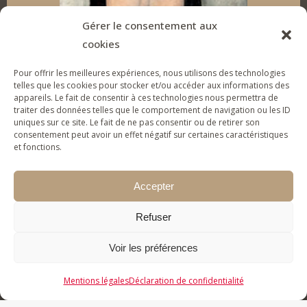
I
o
r
e
Gérer le consentement aux
cookies
n
k
a
Pour offrir les meilleures expériences, nous utilisons des technologies
m
telles que les cookies pour stocker et/ou accéder aux informations des
appareils. Le fait de consentir à ces technologies nous permettra de
traiter des données telles que le comportement de navigation ou les ID
uniques sur ce site. Le fait de ne pas consentir ou de retirer son
SOUTENEZ LA FONDATION
consentement peut avoir un effet négatif sur certaines caractéristiques
et fonctions.
Pour donner des outils d’expression artistique à
des jeunes & familles fragilisés et les aider à
Accepter
(re)prendre confiance en eux.
Refuser
JE FAIS UN DON
Voir les préférences
Mentions légales
Déclaration de confidentialité
2026 © Fondation Foujita pour toutes les œuvres de
Foujita - tous droits réservés - Toute reproduction est