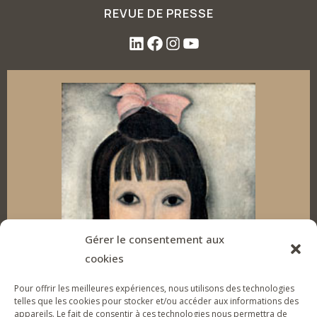
REVUE DE PRESSE
L
F
I
Y
i
a
n
o
n
c
s
u
k
e
t
T
e
b
a
u
d
o
g
b
I
o
r
e
Gérer le consentement aux
cookies
n
k
a
Pour offrir les meilleures expériences, nous utilisons des technologies
m
telles que les cookies pour stocker et/ou accéder aux informations des
appareils. Le fait de consentir à ces technologies nous permettra de